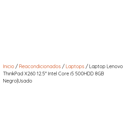
INICIAR SESIÓN
Full Ventas Perú
Compra todos los Productos Gamer, Consolas y Tecnológicos en un solo lugar.
0
Inicio
/
Reacondicionados
/
Laptops
/ Laptop Lenovo
ThinkPad X260 12.5″ Intel Core i5 500HDD 8GB
Negro|Usado
o