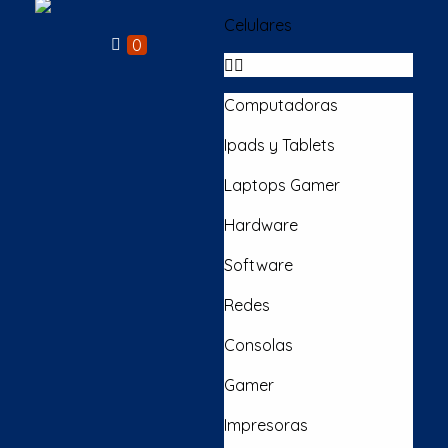
Celulares
Full Ventas Perú
Compra todos los Productos Gamer, Consolas y Tecnológicos en un solo lugar.
0
Computadoras
Ipads y Tablets
Laptops Gamer
Hardware
Software
Redes
Consolas
Gamer
Impresoras