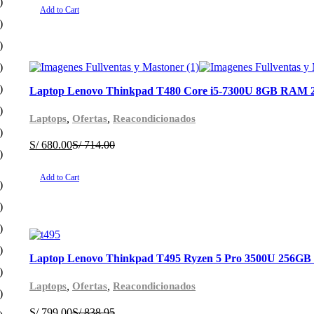
)
Add to Cart
)
)
)
)
Laptop Lenovo Thinkpad T480 Core i5-7300U 8GB RAM 
)
,
,
Laptops
Ofertas
Reacondicionados
)
S/
680.00
S/
714.00
)
Add to Cart
)
)
)
)
Laptop Lenovo Thinkpad T495 Ryzen 5 Pro 3500U 256G
)
,
,
Laptops
Ofertas
Reacondicionados
)
S/
799.00
S/
838.95