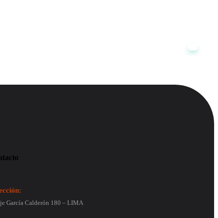
tacto
ección:
je García Calderón 180 – LIMA