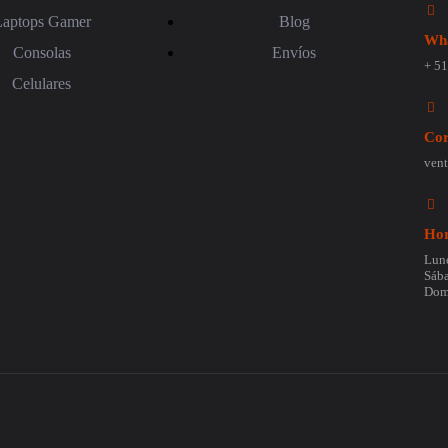
Laptops Gamer
Blog
Wha
Consolas
Envíos
+ 5
Celulares
Cor
vent
Hor
Lune
Sába
Dom