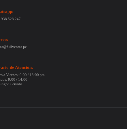
tsapp:
1 938 528 247
reo:
as@fullventas.pe
ario de Atención:
s a Viernes: 9:00 / 18:00 pm
dos: 9:00 / 14:00
ingo: Cerrado