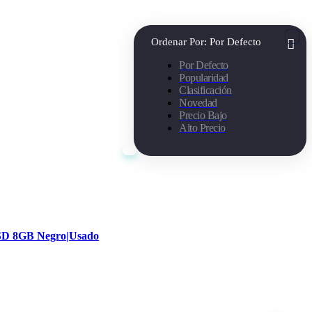
Ordenar Por:
Por Defecto
Por Defecto
Popularidad
Clasificación
Novedad
Precio Bajo
Alto Precio
SSD 8GB Negro|Usado