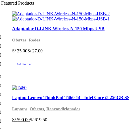
Featured Products
Adaptador D-LINK Wireless N 150 Mbps USB
)
,
Ofertas
Redes
)
S/
25.00
S/
27.00
)
)
Add to Cart
)
)
)
Laptop Lenovo ThinkPad T460 14″ Intel Core i5 256GB 
)
,
,
Laptops
Ofertas
Reacondicionados
)
S/
590.00
S/
619.50
)