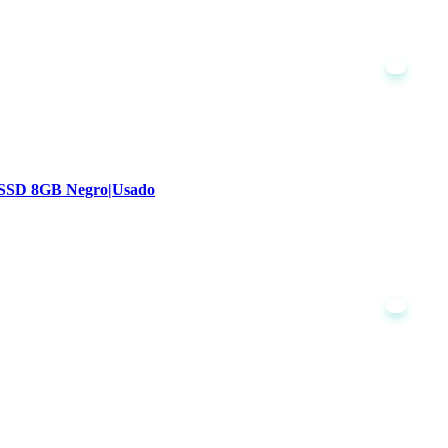
B SSD 8GB Negro|Usado