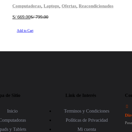
,
,
,
Computadoras
Laptops
Ofertas
Reacondicionados
S/
669.00
S/
799.00
Add to Cart
a de Sitio
Link de Interés
Con
Inicio
Terminos y Condiciones
Dir
Computadoras
Políticas de Privacidad
Pasa
Ipads y Tablets
Mi cuenta