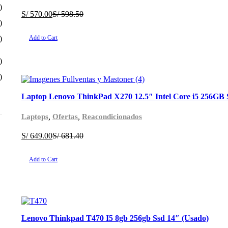
)
S/
570.00
S/
598.50
)
)
Add to Cart
)
)
Laptop Lenovo ThinkPad X270 12.5″ Intel Core i5 256G
,
,
Laptops
Ofertas
Reacondicionados
S/
649.00
S/
681.40
Add to Cart
Lenovo Thinkpad T470 I5 8gb 256gb Ssd 14″ (Usado)