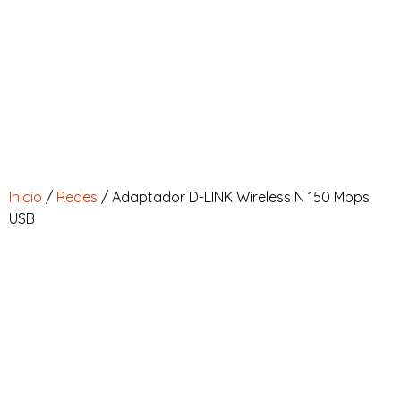
INICIAR SESIÓN
Full Ventas Perú
Compra todos los Productos Gamer, Consolas y Tecnológicos en un solo lugar.
0
Inicio
/
Redes
/ Adaptador D-LINK Wireless N 150 Mbps
USB
o
o
o
o