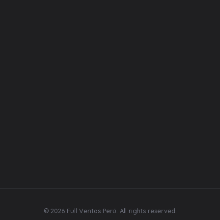
Pasaje García Calderón 180 – LIMA
Whatsapp:
+ 51 938 528 247
Correo:
ventas@fullventas.pe
Horario de Atención:
Lunes a Viernes: 9:00 / 18:00 pm
Sábados: 9:00 / 14:00
Domingo: Cerrado
© 2026 Full Ventas Perú. All rights reserved.