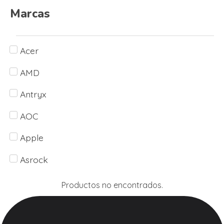
Marcas
Acer
AMD
Antryx
AOC
Apple
Asrock
Asus
Productos no encontrados.
Baxter