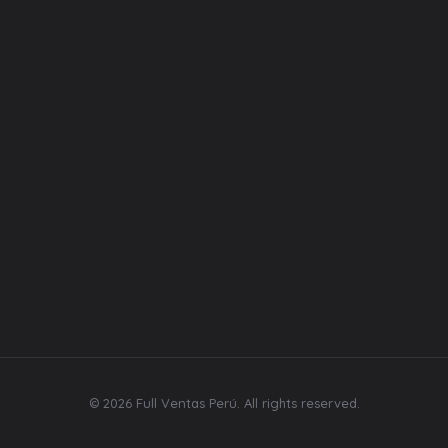
Pasaje García Calderón 180 – LIMA
Whatsapp:
+ 51 938 528 247
Correo:
ventas@fullventas.pe
Horario de Atención:
Lunes a Viernes: 9:00 / 18:00 pm
Sábados: 9:00 / 14:00
Domingo: Cerrado
© 2026 Full Ventas Perú. All rights reserved.